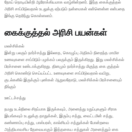
நோய் நொடியின்றி ஆரோக்கியமாக வாழ்கின்றனர். இந்த கைக்குத்தல்
அரிசி சாப்பிடுவதால் உடலுக்கு ஏற்படும் நன்மைகள் என்னென்ன என்பதை
இங்கு தெரிந்து கொள்ளலாம்.
கைக்குத்தல் அரிசி பயன்கள்
மலச்சிக்கல்
இன்று பலரும் நார்ச்சத்து இல்லாத, கொழுப்பு அதிகம் நிறைந்த மாமிச
உணவுகளை சாப்பிடும் பழக்கம் பலருக்கும் இருக்கிறது. இது மலச்சிக்கல்
பிரச்சனை உண்டாக்குகிறது. தினமும் நார்ச்சத்து மிகுந்த கை குத்தல்
அரிசி கொண்டு செய்யப்பட்ட உணவுகளை சாப்பிடுவதால் வயிறு,
குடல்களில் இருக்கும் புண்கள் ஆறுவதோடு, மலச்சிக்கல் பிரச்சனையும்
நீங்கும்
ஊட்டச்சத்து
நமது உடல்நிலை சிறப்பாக இருக்கவும், அனைத்து உறுப்புகளும் சீராக
இயங்கவும் உடலுக்கு தாதுக்கள், இரும்பு சத்து, வைட்டமின் சத்து,
சுண்ணாம்பு சத்து, பாஸ்பரஸ், கால்சியம் சத்துக்கள் போன்றவை
அத்தியாவசிய தேவையாகும் இத்தகைய சத்துகள் அனைத்தும் கை