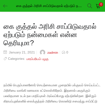
0
கை குத்தல் அரிசி சாப்பிடுவதால் ஏற்படும் நன்மைகள் என்ன தெரியுமா?
LOGIN
REGISTER
Enter your username and password to login.
கை குத்தல் அரிசி சாப்பிடுவதால்
ஏற்படும் நன்மைகள் என்ன
தெரியுமா?
January 21, 2021
0
zadmin
Remember me
Categories:
பாரம்பரியம் பழகு
Login
Lost password?
நம்மில் பெரும்பாலானோர் செயற்கையான முறையில் பக்குவம் செய்யப்பட்ட
அரிசியை வாங்கி உணவாக உட்கொள்கிறோம். இதனால் பலருக்கும்
பலவிதமான உடல் நல பாதிப்புகள் அவ்வப்போது ஏற்படுகின்றன. இன்றும்
கிராமப்புறங்களில் கைக்குத்தல் அரிசியை கொண்டு சமைத்து சாப்பிட்டு