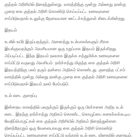
குத்தல் அரிசியில் நிறைந்துள்ளது. வாரத்திற்கு மூன்று அல்லாது நான்கு
முறை கை குத்தல் அரிசி கொண்டு செய்யப்பட்ட உணவுகளை
சாப்பிடுவதால் உடலுக்கு தேவையான ஊட்டச்சத்துகள் கிடைக்கின்றது.
இதயம்
உடலில் உயிர் இருப்பதற்கும், அனைத்து உடல்பாகங்களும் சீராக
இயங்குவதற்கும் அவசியமான ஒரு உறுப்பாக இதயம் இருக்கிறது.
அப்படிப்பட்ட இந்த இதயம் நலமாக இருக்க சத்துமிக்க உணவுகளை
சாப்பிட்டு வருவது அவசியம். நார்ச்சத்து மிகுந்த கை குத்தல் அரிசி
இதயத்திற்கு பலம் தரும் தன்மை அதிகம் கொண்டது. குறைந்த பட்சம்
வாரத்தில் மூன்று அல்லது நான்கு முறை கை குத்தல் அரிசி உணவுகளை
சாப்பிடுவதால் இதயம் நலம் மேம்படும்.
உடல் எடை குறைப்பு
இன்றைய காலத்தில் பலருக்கும் இருக்கும் ஒரு பிரச்சனை அதீத உடல்
எடை. இதற்கு நார்ச்சத்து அதிகம் கொண்ட, கொழுப்பை கரைக்கக்கூடிய
வேதிப்பொருட்கள் கை குத்தல் அரிசியில் அதிகம் நிறைந்துள்ளன.
தினந்தோறும் ஒரு வேளையாவது கை குத்தல் அரிசி கொண்டு
செய்யப்பட்ட உணவுகளை சாப்பிட்டு வந்தால் உடல் எடை விரைவில் குறையும்.