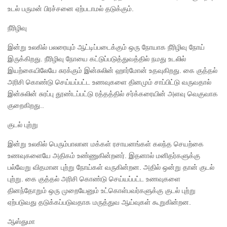
உடல் பருமன் பிரச்சனை ஏற்படாமல் தடுக்கும்.
நீரிழிவு
இன்று உலகில் பலரையும் ஆட்டிப்படைக்கும் ஒரு நோயாக நீரிழிவு நோய்
இருக்கிறது. நீரிழிவு நோயை கட்டுப்படுத்துவத்தில் நமது உடலில்
இயற்கையிலேயே சுரக்கும் இன்சுலின் ஹார்மோன் உதவுகிறது. கை குத்தல்
அரிசி கொண்டு செய்யப்பட்ட உணவுகளை தினமும் சாப்பிட்டு வருவதால்
இன்சுலின் சுரப்பு தூண்டப்பட்டு ரத்தத்தில் சர்க்கரையின் அளவு வெகுவாக
குறைகிறது..
குடல் புற்று
இன்று உலகில் பெரும்பாலான மக்கள் ரசாயனங்கள் கலந்த செயற்கை
உணவுகளையே அதிகம் உண்ணுகின்றனர். இதனால் மனிதர்களுக்கு
பல்வேறு விதமான புற்று நோய்கள் வருகின்றன. அதில் ஒன்று தான் குடல்
புற்று. கை குத்தல் அரிசி கொண்டு செய்யப்பட்ட உணவுகளை
தினந்தோறும் ஒரு முறையேனும் உட்கொள்பவர்களுக்கு குடல் புற்று
ஏற்படுவது தடுக்கப்படுவதாக மருத்துவ ஆய்வுகள் கூறுகின்றன.
ஆஸ்துமா