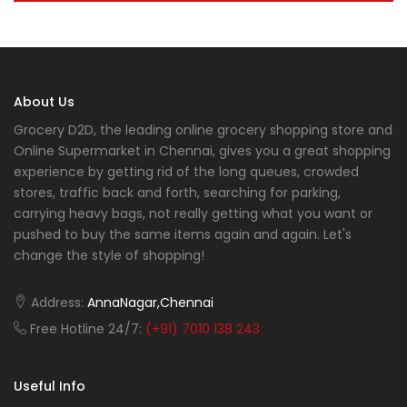
About Us
Grocery D2D, the leading online grocery shopping store and
Online Supermarket in Chennai, gives you a great shopping
experience by getting rid of the long queues, crowded
stores, traffic back and forth, searching for parking,
carrying heavy bags, not really getting what you want or
pushed to buy the same items again and again. Let's
change the style of shopping!
Address:
AnnaNagar,Chennai
Free Hotline 24/7:
(+91) 7010 138 243
Useful Info