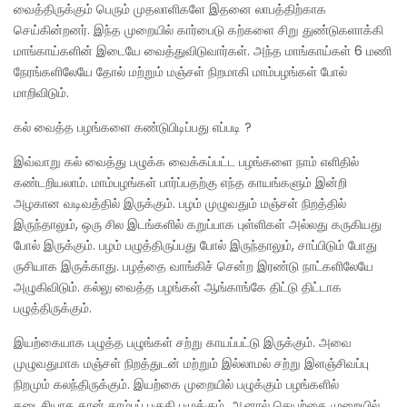
வைத்திருக்கும் பெரும் முதலாளிகளே இதனை லாபத்திற்காக
செய்கின்றனர். இந்த முறையில் கார்பைடு கற்களை சிறு துண்டுகளாக்கி
மாங்காய்களின் இடையே வைத்துவிடுவார்கள். அந்த மாங்காய்கள் 6 மணி
நேரங்களிலேயே தோல் மற்றும் மஞ்சள் நிறமாகி மாம்பழங்கள் போல்
மாறிவிடும்.
கல் வைத்த பழங்களை கண்டுபிடிப்பது எப்படி ?
இவ்வாறு கல் வைத்து பழுக்க வைக்கப்பட்ட பழங்களை நாம் எளிதில்
கண்டறியலாம். மாம்பழங்கள் பார்ப்பதற்கு எந்த காயங்களும் இன்றி
அழகான வடிவத்தில் இருக்கும். பழம் முழுவதும் மஞ்சள் நிறத்தில்
இருந்தாலும், ஒரு சில இடங்களில் கறுப்பாக புள்ளிகள் அல்லது கருகியது
போல் இருக்கும். பழம் பழுத்திருப்பது போல் இருந்தாலும், சாப்பிடும் போது
ருசியாக இருக்காது. பழத்தை வாங்கிச் சென்ற இரண்டு நாட்களிலேயே
அழுகிவிடும். கல்லு வைத்த பழங்கள் ஆங்காங்கே திட்டு திட்டாக
பழுத்திருக்கும்.
இயற்கையாக பழுத்த பழுங்கள் சற்று காயப்பட்டு இருக்கும். அவை
முழுவதுமாக மஞ்சள் நிறத்துடன் மற்றும் இல்லாமல் சற்று இளஞ்சிவப்பு
நிறமும் கலந்திருக்கும். இயற்கை முறையில் பழுக்கும் பழங்களில்
கடைசியாக தான் காம்புப் பகுதி பழுக்கும். ஆனால் செயற்கை முறையில்