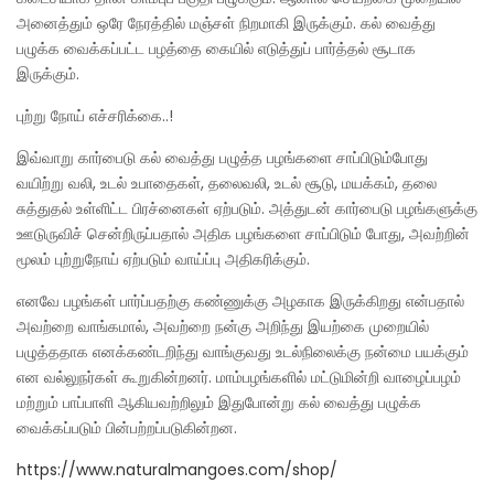
அனைத்தும் ஒரே நேரத்தில் மஞ்சள் நிறமாகி இருக்கும். கல் வைத்து
பழுக்க வைக்கப்பட்ட பழத்தை கையில் எடுத்துப் பார்த்தல் சூடாக
இருக்கும்.
புற்று நோய் எச்சரிக்கை..!
இவ்வாறு கார்பைடு கல் வைத்து பழுத்த பழங்களை சாப்பிடும்போது
வயிற்று வலி, உடல் உபாதைகள், தலைவலி, உடல் சூடு, மயக்கம், தலை
சுத்துதல் உள்ளிட்ட பிரச்னைகள் ஏற்படும். அத்துடன் கார்பைடு பழங்களுக்கு
ஊடுருவிச் சென்றிருப்பதால் அதிக பழங்களை சாப்பிடும் போது, அவற்றின்
மூலம் புற்றுநோய் ஏற்படும் வாய்ப்பு அதிகரிக்கும்.
எனவே பழங்கள் பார்ப்பதற்கு கண்ணுக்கு அழகாக இருக்கிறது என்பதால்
அவற்றை வாங்கமால், அவற்றை நன்கு அறிந்து இயற்கை முறையில்
பழுத்ததாக எனக்கண்டறிந்து வாங்குவது உடல்நிலைக்கு நன்மை பயக்கும்
என வல்லுநர்கள் கூறுகின்றனர். மாம்பழங்களில் மட்டுமின்றி வாழைப்பழம்
மற்றும் பாப்பாளி ஆகியவற்றிலும் இதுபோன்று கல் வைத்து பழுக்க
வைக்கப்படும் பின்பற்றப்படுகின்றன.
https://www.naturalmangoes.com/shop/