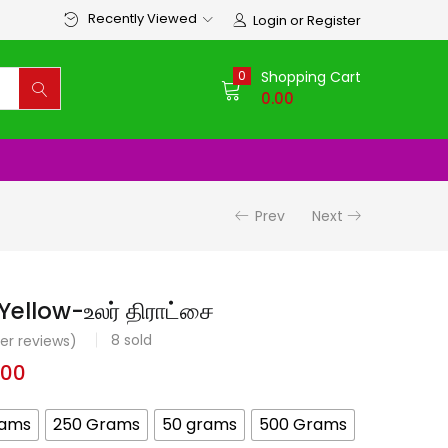
Recently Viewed
Login or Register
0
Shopping Cart
0.00
Prev
Next
ellow-உலர் திராட்சை
8
sold
r reviews)
.00
rams
250 Grams
50 grams
500 Grams