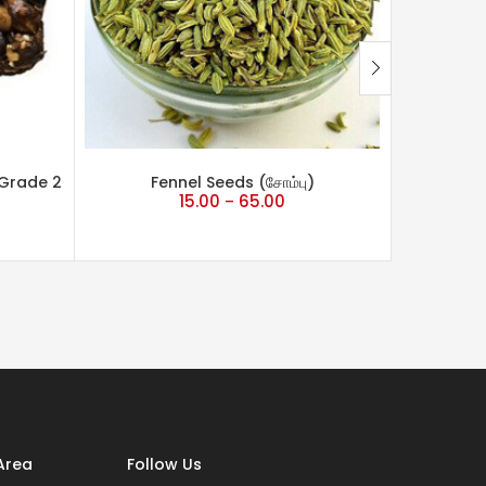
-Grade 2
Fennel Seeds (சோம்பு)
Coriand
15.00
65.00
–
தனிய
Area
Follow Us