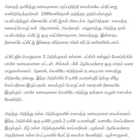
அதைத் தவிர்த்து உணவுகளை பதப்படுத்தி வைக்கவே ஃப்ரிட்ஜை
கண்டுபிடித்தார்கள். 1980களில்தான் நடுத்தர குடும்பங்களும்
பயன்படுத்தும் விலையில் ஃப்ரிட்ஜ்கள் கிடைக்க ஆரம்பித்தன. சமைத்த
உணவுப்பொருட்கள் மீதமானால், அவற்றைப் பாதுகாத்து அடுத்த நாள்
பயன்படுத்த ஃப்ரிட்ஜ் ஒரு வரப்பிரசாதமாக அமைந்தது. இன்றைய
நிலையில் ஃப்ரிட்ஜ் இல்லாத வீடுகளை விரல் விட்டு எண்ணிவிடலாம்.
ஃப்ரிட்ஜில் பொதுவாக 3 அடுக்குகள் உள்ளன. ஃப்ரீசர் என்னும் மேலடுக்கில்
மாமிச உணவுகளான மட்டன், சிக்கன், மீன் ஆகியவற்றை ஒரு மாதம் வரை
பாதுகாக்கலாம். ஆனால், வெளியே எடுத்தால் உடனடியாக சமைத்து
விடுவதே நல்லது. இந்த அடுக்கில் 0 டிகிரி ஃபாரன்ஹீட்டுக்கு கீழே
வெப்பநிலை இருப்பதால், வைக்கும் பொருட்கள் உறைபனி நிலையில்
இருக்கும். மாமிச உணவுகளை வெளியே எடுத்து நன்றாக கழுவி சமைக்க
வேண்டும்.
அதற்கு அடுத்து உள்ள அடுக்குகளில் சமைத்த உணவுகளை வைக்கலாம்.
இந்த அடுக்கில் ஒரு டிகிரி முதல் 2 டிகிரி ஃபாரன்ஹீட் வரையே வெப்பநிலை
இருக்கும். கீழ் உள்ள அடுக்குகளில் காய்கறிகள், பழங்கள் ஆகியவற்றை
அதற்கென உள்ள பெட்டிகளில் போட்டு வைக்க வேண்டும். பழச்சாறுகள்,