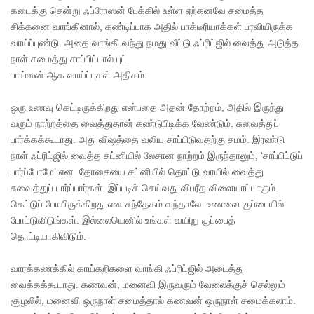
கடைக்கு சென்று ஃப்ரோஸன் பேக்கில் உள்ள ஏற்கனவே சமைத்த
சிக்கனை வாங்கினால், கண்டிப்பாக அதில் பாக்டீரியாக்கள் பரவியிருக்க
வாய்ப்புண்டு. அதை வாங்கி வந்து நமது வீட்டு ஃப்ரிட்ஜில் வைத்து அடுத்த
நாள் சமைத்து சாப்பிட்டால் புட்
பாய்ஸன் ஆக வாய்ப்புகள் அதிகம்.
ஒரு உணவு கெட்டிருக்கிறது என்பதை அதன் தோற்றம், அதில் இருந்து
வரும் நாற்றத்தை வைத்துதான் கண்டுபிடிக்க வேண்டும். சுவைத்துப்
பார்க்கக்கூடாது. அது விஷத்தை வலிய சாப்பிடுவதற்கு சமம். இரண்டு
நாள் ஃப்ரிட்ஜில் வைத்த சட்னியில் லேசான நாற்றம் இருந்தாலும், ‘சாப்பிட்டுப்
பார்ப்போமே’ என தோசையை சட்னியில் தொட்டு வாயில் வைத்து
சுவைத்துப் பார்ப்பார்கள். இப்படிச் செய்வது விபரீத விளையாட்டாகும்.
கெட்டுப் போயிருக்கிறது என சந்தேகம் வந்தாலே உணவை குப்பையில்
போட்டுவிடுங்கள். இல்லையெனில் உங்கள் வயிறு குப்பைத்
தொட்டியாகிவிடும்.
வாரக்கணக்கில் காய்கறிகளை வாங்கி ஃப்ரிட்ஜில் அடைத்து
வைக்கக்கூடாது. கணவன், மனைவி இருவரும் வேலைக்குச் செல்லும்
சூழலில், மனைவி ஒருநாள் சமைத்தால் கணவன் ஒருநாள் சமைக்கலாம்.