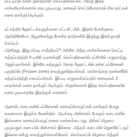
பெட்டியில் உள்ள குறைவான வெப்பநிலையால், அங்கு இந்த
பாக்டீரியாக்களால் பரவ முடியாது. உணவும் கெட்டுபோகாமல் சில நாட்கள்
வரை தாக்குப்பிடிக்கும்.
நட்சத்திர ஹோட்டல்களுக்கான மட்டன், மீன், இறால் போன்றவை
ஆஸ்திரேலியா, நியூஸிலாந்து போன்ற நாடுகளில் இருந்து இறக்குமதி
செய்யப்
படுகிறது. இது எப்படி சாத்தியம்? அங்கே அந்த மாமிசங்களை வெட்டி
சுத்தப்படுத்தி 0 டிகிரி ஃபாரன்ஹீட் வெப்பநிலையில் ஃப்ரீசரில் பாதுகாத்து
அனுப்புவார்கள். இங்கே வந்ததும் அதை ஹோட்டலில் உள்ள ஃப்ரோஸன்
பகுதியில் (Frozen zone) வைத்துவிடுவார்கள். மாமிசத்தை தண்ணீரில்
சுத்தப்படுத்தி சமைப்பார்கள். இப்படி பாதுகாக்கப்படும் உணவுகள் 2
மாதங்கள் வரை தாக்குப் பிடிக்கும். கிருமிகளால் இந்த வெப்பநிலையில்
வளர முடியாததே இதற்குக் காரணம்.
ஆனால், கடைகளில் ஃப்ரோஸன் உணவுப்பொருட்கள் வாங்கும் போது
கவனமாக இருக்க வேண்டும். அடிக்கடி மின்சாரம் போகும் கடைகளில்
இவ்வகை உணவுப்பொருட்களை வாங்கக்கூடாது. திங்கட்கிழமை
முழுவதும் கடையில் மின்சாரம் இல்லை. அந்தக் கடையில் ஜெனரேட்டரும்
இல்லை என்று வைத்துக்கொள்வோம். செவ்வாய்க் கிழமை அந்தக்