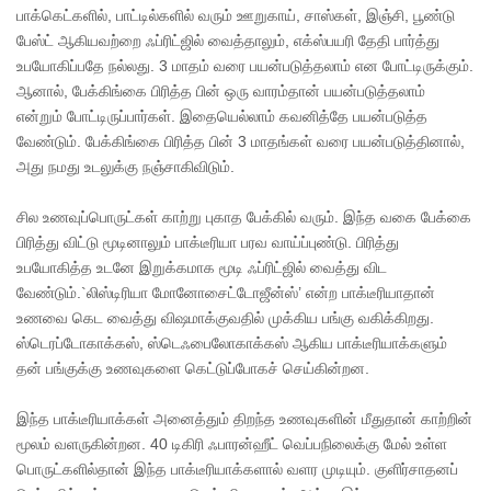
பாக்கெட்களில், பாட்டில்களில் வரும் ஊறுகாய், சாஸ்கள், இஞ்சி, பூண்டு
பேஸ்ட் ஆகியவற்றை ஃப்ரிட்ஜில் வைத்தாலும், எக்ஸ்பயரி தேதி பார்த்து
உபயோகிப்பதே நல்லது. 3 மாதம் வரை பயன்படுத்தலாம் என போட்டிருக்கும்.
ஆனால், பேக்கிங்கை பிரித்த பின் ஒரு வாரம்தான் பயன்படுத்தலாம்
என்றும் போட்டிருப்பார்கள். இதையெல்லாம் கவனித்தே பயன்படுத்த
வேண்டும். பேக்கிங்கை பிரித்த பின் 3 மாதங்கள் வரை பயன்படுத்தினால்,
அது நமது உடலுக்கு நஞ்சாகிவிடும்.
சில உணவுப்பொருட்கள் காற்று புகாத பேக்கில் வரும். இந்த வகை பேக்கை
பிரித்து விட்டு மூடினாலும் பாக்டீரியா பரவ வாய்ப்புண்டு. பிரித்து
உபயோகித்த உடனே இறுக்கமாக மூடி ஃப்ரிட்ஜில் வைத்து விட
வேண்டும்.`லிஸ்டிரியா மோனோசைட்டோஜீன்ஸ்’ என்ற பாக்டீரியாதான்
உணவை கெட வைத்து விஷமாக்குவதில் முக்கிய பங்கு வகிக்கிறது.
ஸ்டெரப்டோகாக்கஸ், ஸ்டெஃபைலோகாக்கஸ் ஆகிய பாக்டீரியாக்களும்
தன் பங்குக்கு உணவுகளை கெட்டுப்போகச் செய்கின்றன.
இந்த பாக்டீரியாக்கள் அனைத்தும் திறந்த உணவுகளின் மீதுதான் காற்றின்
மூலம் வளருகின்றன. 40 டிகிரி ஃபாரன்ஹீட் வெப்பநிலைக்கு மேல் உள்ள
பொருட்களில்தான் இந்த பாக்டீரியாக்களால் வளர முடியும். குளிர்சாதனப்