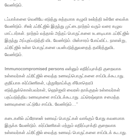
வேண்டும்.
டப்பாக்களை வெளியே எடுத்து சுத்தமாக கழுவி உலர்த்தி உள்ளே வைக்க
வேண்டும். சிலர் ஃப்ரிட்ஜில் இருந்து முட்டைநாற்றம் வரும் வரை கழுவ
மாட்டார்கள். நாற்றம் வந்தால் அந்தப் பொருட்களை உடனடியாக ஃப்ரிட்ஜில்
இருந்து அப்புறப்படுத்தி விட வேண்டும். மின்சாரம் போய்விட்ட நாளன்று,
ஃப்ரிட்ஜில் உள்ள பொருட்களை பயன்படுத்துவதைத் தவிர்த்துவிட
வேண்டும்.
Immunocompromised persons என்னும் எதிர்ப்புசக்தி குறைவாக
உள்ளவர்கள் ஃப்ரிட்ஜில் வைத்த உணவுப்பொருட்களை சாப்பிடக்கூடாது.
குறிப்பாக கர்ப்பிணிகள், புற்றுநோய்க்கு கீமோதெரபி
எடுத்துக்கொள்பவர்கள், ஹெச்ஐவி வைரஸ் தாக்குதல் உள்ளவர்கள்
பதப்படுத்திய உணவுகளை சாப்பிடக்கூடாது. ஃப்ரெஷ்ஷாக சமைத்த
உணவுகளை மட்டுமே சாப்பிட வேண்டும்…’’
கடைகளில் ஃப்ரோஸன் உணவுப் பொருட்கள் வாங்கும் போது கவனமாக
இருக்க வேண்டும். கர்ப்பிணிகள் மற்றும் எதிர்ப்புசக்தி குறைவாக
உள்ளவர்கள் ஃப்ரிட்ஜில் வைத்த உணவுப் பொருட்களை சாப்பிடக் கூடாது.