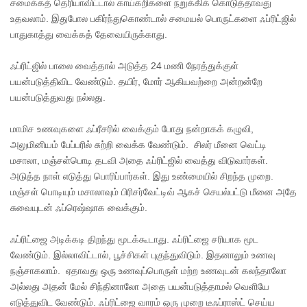
சமைக்கத் தெரியாவிட்டால் காய்கறிகளை நறுக்கிக் கொடுத்தாவது
உதவலாம். இதுபோல பகிர்ந்துகொண்டால் சமையல் பொருட்களை ஃப்ரிட்ஜில்
பாதுகாத்து வைக்கத் தேவையிருக்காது.
ஃப்ரிட்ஜில் பாலை வைத்தால் அடுத்த 24 மணி நேரத்துக்குள்
பயன்படுத்திவிட வேண்டும். தயிர், மோர் ஆகியவற்றை அன்றன்றே
பயன்படுத்துவது நல்லது.
மாமிச உணவுகளை ஃப்ரீசரில் வைக்கும் போது நன்றாகக் கழுவி,
அலுமினியம் பேப்பரில் சுற்றி வைக்க வேண்டும். சிலர் மீனை வெட்டி
மசாலா, மஞ்சள்பொடி தடவி அதை ஃப்ரிட்ஜில் வைத்து விடுவார்கள்.
அடுத்த நாள் எடுத்து பொரிப்பார்கள். இது உண்மையில் சிறந்த முறை.
மஞ்சள் பொடியும் மசாலாவும் பிரிசர்வேட்டிவ் ஆகச் செயல்பட்டு மீனை அதே
சுவையுடன் ஃப்ரெஷ்ஷாக வைக்கும்.
ஃப்ரிட்ஜை அடிக்கடி திறந்து மூடக்கூடாது. ஃப்ரிட்ஜை சரியாக மூட
வேண்டும். இல்லாவிட்டால், பூச்சிகள் புகுந்துவிடும். இதனாலும் உணவு
நஞ்சாகலாம். ஏதாவது ஒரு உணவுப்பொருள் மற்ற உணவுடன் கலந்தாலோ
அல்லது அதன் மேல் சிந்தினாலோ அதை பயன்படுத்தாமல் வெளியே
எடுத்துவிட வேண்டும். ஃப்ரிட்ஜை வாரம் ஒரு முறை டீஃப்ராஸ்ட் செய்ய