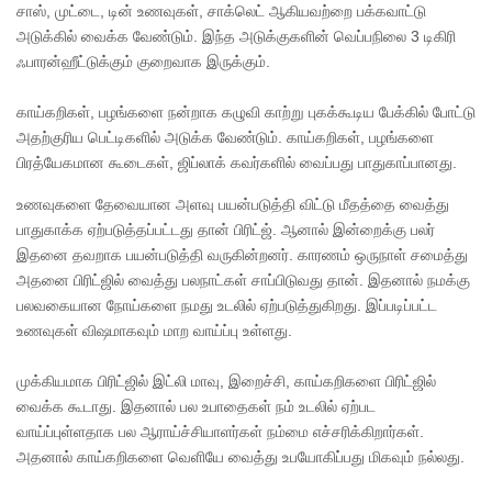
சாஸ், முட்டை, டின் உணவுகள், சாக்லெட் ஆகியவற்றை பக்கவாட்டு
அடுக்கில் வைக்க வேண்டும். இந்த அடுக்குகளின் வெப்பநிலை 3 டிகிரி
ஃபாரன்ஹீட்டுக்கும் குறைவாக இருக்கும்.
காய்கறிகள், பழங்களை நன்றாக கழுவி காற்று புகக்கூடிய பேக்கில் போட்டு
அதற்குரிய பெட்டிகளில் அடுக்க வேண்டும். காய்கறிகள், பழங்களை
பிரத்யேகமான கூடைகள், ஜிப்லாக் கவர்களில் வைப்பது பாதுகாப்பானது.
உணவுகளை தேவையான அளவு பயன்படுத்தி விட்டு மீதத்தை வைத்து
பாதுகாக்க ஏற்படுத்தப்பட்டது தான் பிரிட்ஜ். ஆனால் இன்றைக்கு பலர்
இதனை தவறாக பயன்படுத்தி வருகின்றனர். காரணம் ஒருநாள் சமைத்து
அதனை பிரிட்ஜில் வைத்து பலநாட்கள் சாப்பிடுவது தான். இதனால் நமக்கு
பலவகையான நோய்களை நமது உடலில் ஏற்படுத்துகிறது. இப்படிப்பட்ட
உணவுகள் விஷமாகவும் மாற வாய்ப்பு உள்ளது.
முக்கியமாக பிரிட்ஜில் இட்லி மாவு, இறைச்சி, காய்கறிகளை பிரிட்ஜில்
வைக்க கூடாது. இதனால் பல உபாதைகள் நம் உடலில் ஏற்பட
வாய்ப்புள்ளதாக பல ஆராய்ச்சியாளர்கள் நம்மை எச்சரிக்கிறார்கள்.
அதனால் காய்கறிகளை வெளியே வைத்து உபயோகிப்பது மிகவும் நல்லது.