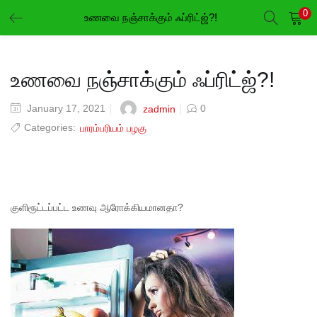
0
உணவை நஞ்சாக்கும் ஃப்ரிட்ஜ்?!
LOGIN
REGISTER
Enter your username and password to login.
உணவை நஞ்சாக்கும் ஃப்ரிட்ஜ்?!
January 17, 2021
0
zadmin
Categories:
பாரம்பரியம் பழகு
Remember me
Login
குளிரூட்டப்பட்ட உணவு ஆரோக்கியமானதா?
Lost password?