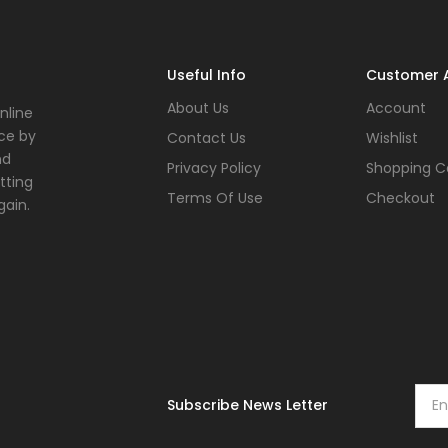
Useful Info
Customer 
About Us
Account
nline
ce by
Contact Us
Wishlist
nd
Privacy Policy
Shopping C
tting
Terms Of Use
Checkout
gain.
Subscribe News Letter