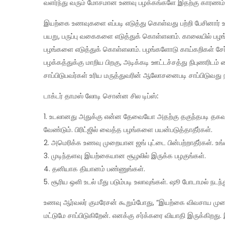
வளர்ந்து வரும் மோசமான உணவு பழக்கங்களே இதற்கு காரணம்” 
இயற்கை உணவுகளை எப்படி எடுத்து கொள்வது பற்றி பேசினார்
பயறு, பருப்பு வகைகளை எடுத்துக் கொள்ளலாம். காலையில் பழ
பழங்களை எடுத்துக் கொள்ளலாம். பழங்களோடு காய்கறிகள் சேர்த்
பழக்கத்துக்கு மாறிய பிறகு, அடிக்கடி ஊட்டச்சத்து நிபுணரிட
சாப்பிடுபவர்கள் உரிய மருத்துவரின் ஆலோசனைபடி சாப்பிடுவது ந
டாக்டர் தாமஸ் லோடி சொன்ன சில டிப்ஸ்:
1. உடலானது அதுக்கு என்ன தேவையோ அதற்கு தகுந்தபடி தகவம
வேண்டும். பிரிட்ஜில் வைத்த பழங்களை பயன்படுத்தாதீர்கள்.
2. அமெரிக்க உணவு முறையான ஜங் புட்டை பின்பற்றாதீர்கள். உங்
3. முடிந்தளவு இயற்கையான சூழலில் இருக்க பழகுங்கள்.
4. தனியாக தியானம் பண்ணுங்கள்.
5. சூரிய ஒளி உடல் மீது படும்படி உலாவுங்கள். ஷூ போடாமல் நடந்
உணவு ஆர்வலர் குமரேசன் கூறும்போது, “இயற்கை விவசாய முற
மட்டுமே சாப்பிடுகிறேன். எனக்கு சர்க்கரை வியாதி இருக்கிறது