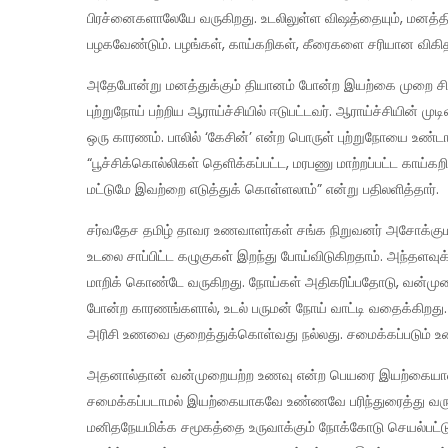
பிரச்னைகளாலேயே வருகிறது. உடலிலுள்ள விஷத்தையும், மனத்த
பழகவேண்டும். பழங்கள், காய்கறிகள், கீரைகளை சரியான விகித
அதேபோன்று மனத்துக்கும் தியானம் போன்ற இயற்கை முறை சிகிச
புற்றுநோய் பற்றிய ஆராய்ச்சியில் ஈடுபட்டவர். ஆராய்ச்சியின்
ஒரு காரணம். பாலில் ‘கேசின்’ என்ற பொருள் புற்றுநோயை உண்டா
“பூச்சிக்கொல்லிகள் தெளிக்கப்பட்ட, மரபணு மாற்றப்பட்ட காய
மட்டுமே இவற்றை எடுத்துக் கொள்ளலாம்” என்று பதிலளித்தார்.
சர்வதேச தமிழ் தாவர உணவாளர்கள் சங்க நிறுவனர் அசோக்குமார்
உடலை சாப்பிட்ட கழுகுகள் இறந்து போய்விடுகிறதாம். அந்தளவுக
மாறிக் கொண்டே வருகிறது. நோய்கள் அதிகரிப்பதோடு, வன்முறை
போன்ற காரணங்களால், உடல் பருமன் நோய் வாட்டி வதைக்கிறது.
அரிசி உணவை குறைத்துக்கொள்வது நல்லது. சமைக்கப்படும் உ
அதனால்தான் வன்முறையற்ற உணவு என்ற பெயரை இயற்கையான த
சமைக்கப்படாமல் இயற்கையாகவே உண்ணவே பரிந்துரைத்து வருகிற
மனிதநேயமிக்க சமூகத்தை உருவாக்கும் நோக்கோடு செயல்பட்டு வர