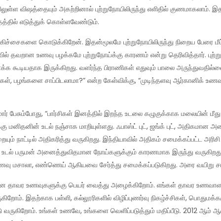
ிலுள்ள விஷத்தையும் அகற்றினால் புற்றுநோயிலிருந்து எளிதில் குணமாகலாம்
த்தில் எடுத்துக் கொள்ளவேண்டும்.
்சைகளை கொடுக்கிறேன். இதன்மூலமே புற்றுநோயிலிருந்து நிறைய பேரை மீட்டு
 முடிவில் தவறான உணவு பழக்கமே புற்றுநோய்க்கு காரணம் என்று தெரிவித்தார். ப
க்க கூடியதாக இருக்கிறது. வளர்ந்த பிராணிகள் எதுவும் பாலை அருந்துவதில்ல
்கறிகள், பழங்களை சாப்பிடலாமா?” என்ற கேள்விக்கு, “முடிந்தளவு ஆர்கானிக் 
 பேசும்போது, “பார்சிகள் இனத்தில் இறந்த உடலை கழுகுக்காக மலையின் மீது 
்கு மனிதனின் உடல் நஞ்சாக மாறியுள்ளது. ஃபாஸ்ட் புட், ஜங்க் புட், அதிகமா
யும் நாட்டில் அதிகரித்து வருகிறது. இந்தியாவில் அதிகம் சமைக்கப்பட்ட 
 உடல் பருமன் அனைத்துவிதமான நோய்களுக்கும் காரணமாக இருந்து வருகிறது எ
ணவு மசாலா, எண்ணெய் ஆகியவை சேர்த்து சமைக்கப்படுகிறது. அரை வயிறு சா
ாவர உணவுகளுக்கு பெயர் வைத்து அழைக்கிறோம். எங்கள் தாவர உணவாளர்கள
ோம். இதற்காக பள்ளி, கல்லூரிகளில் விழிப்புணர்வு நிகழ்ச்சிகள், பொதுமக
ுகிறோம். உங்கள் உணவே, உங்களை வெளிப்படுத்தும் மதிப்பீடு. 2012 ஆம் ஆண்டி