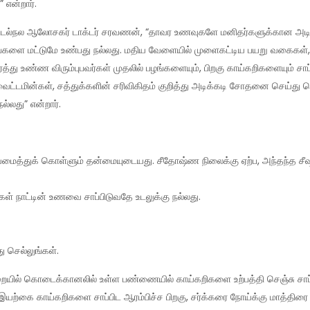
என்றார்.
 உடல்நல ஆலோசகர் டாக்டர் சரவணன், “தாவர உணவுகளே மனிதர்களுக்கான அடிப்
ங்களை மட்டுமே உண்பது நல்லது. மதிய வேளையில் முளைகட்டிய பயறு வகைகள், 
து உண்ண விரும்புபவர்கள் முதலில் பழங்களையும், பிறகு காய்கறிகளையும் சாப்
ம் வைட்டமின்கள், சத்துக்களின் சரிவிகிதம் குறித்து அடிக்கடி சோதனை செய்து
ல்லது” என்றார்.
ைத்துக் கொள்ளும் தன்மையுடையது. சீதோஷ்ண நிலைக்கு ஏற்ப, அந்தந்த சீஷன
கள் நாட்டின் உணவை சாப்பிடுவதே உடலுக்கு நல்லது.
து செல்லுங்கள்.
ையில் கொடைக்கானலில் உள்ள பண்ணையில் காய்கறிகளை உற்பத்தி செஞ்சு சா
. இயற்கை காய்கறிகளை சாப்பிட ஆரம்பிச்ச பிறகு, சர்க்கரை நோய்க்கு மாத்திரை